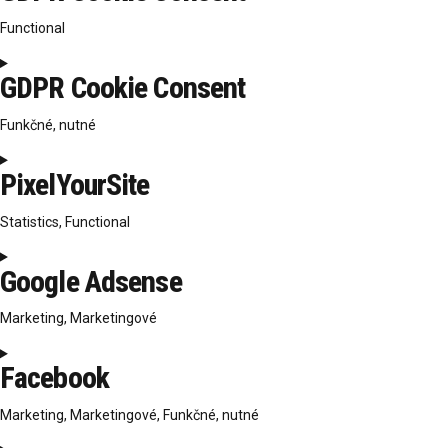
service
Functional
google-
analytics
Consent
GDPR Cookie Consent
to
service
Funkčné, nutné
gdpr-
cookie-
Consent
consent
PixelYourSite
to
service
Statistics, Functional
gdpr-
cookie-
Consent
consent
Google Adsense
to
service
Marketing, Marketingové
pixelyoursite
Consent
Facebook
to
service
Marketing, Marketingové, Funkčné, nutné
google-
adsense