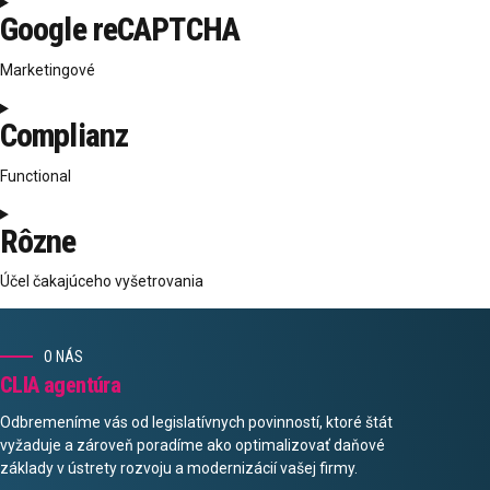
Consent
Google reCAPTCHA
to
service
Marketingové
facebook
Consent
Complianz
to
service
Functional
google-
recaptcha
Consent
Rôzne
to
service
Účel čakajúceho vyšetrovania
complianz
Consent
to
O NÁS
service
CLIA agentúra
rôzne
Odbremeníme vás od legislatívnych povinností, ktoré štát
vyžaduje a zároveň poradíme ako optimalizovať daňové
základy v ústrety rozvoju a modernizácií vašej firmy.