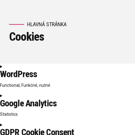
HLAVNÁ STRÁNKA
Cookies
WordPress
Functional, Funkčné, nutné
Consent
Google Analytics
to
service
Statistics
wordpress
Consent
GDPR Cookie Consent
to