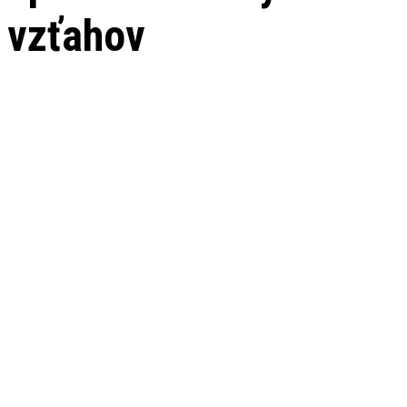
vzťahov
ČO VÁM PONÚKAME
Byrokraciu
vybavíme
za vás
Pri zmene operátorov alebo balíčkov je vždy potrebná aj
súvisiaca administratíva. Papierovačky a vybavovačky
sú častokrát zdĺhavé a pracovníkov preto zbytočne
oberajú o čas. My však za vás túto agendu vybavíme,
zatiaľ čo vy sa môžete venovať dôležitejším aktivitám.