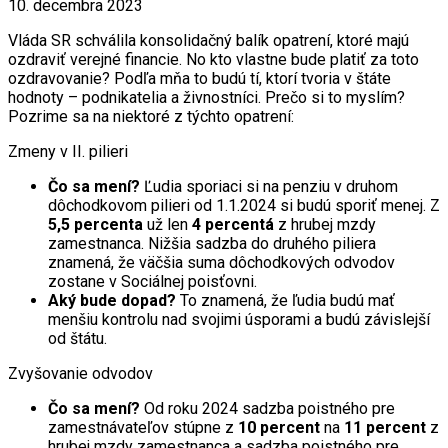
10. decembra 2023
Vláda SR schválila konsolidačný balík opatrení, ktoré majú
ozdraviť verejné financie. No kto vlastne bude platiť za toto
ozdravovanie? Podľa mňa to budú tí, ktorí tvoria v štáte
hodnoty – podnikatelia a živnostníci. Prečo si to myslím?
Pozrime sa na niektoré z týchto opatrení:
Zmeny v II. pilieri
Čo sa mení?
Ľudia sporiaci si na penziu v druhom
dôchodkovom pilieri od 1.1.2024 si budú sporiť menej. Z
5,5 percenta
už len
4 percentá
z hrubej mzdy
zamestnanca. Nižšia sadzba do druhého piliera
znamená, že väčšia suma dôchodkových odvodov
zostane v Sociálnej poisťovni.
Aký bude dopad?
To znamená, že ľudia budú mať
menšiu kontrolu nad svojimi úsporami a budú závislejší
od štátu.
Zvyšovanie odvodov
Čo sa mení?
Od roku 2024 sadzba poistného pre
zamestnávateľov stúpne z
10 percent
na
11 percent
z
hrubej mzdy zamestnanca a sadzba poistného pre