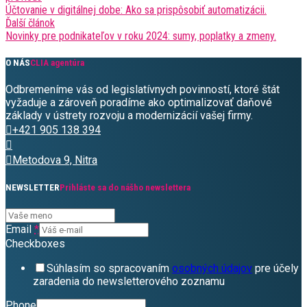
Účtovanie v digitálnej dobe: Ako sa prispôsobiť automatizácii.
Ďalší článok
Novinky pre podnikateľov v roku 2024: sumy, poplatky a zmeny.
O NÁS
CLIA agentúra
Odbremeníme vás od legislatívnych povinností, ktoré štát
vyžaduje a zároveň poradíme ako optimalizovať daňové
základy v ústrety rozvoju a modernizácií vašej firmy.
+421 905 138 394
Metodova 9, Nitra
NEWSLETTER
Prihláste sa do nášho newslettera
Email
*
Checkboxes
Súhlasím so spracovaním
osobných údajov
pre účely
zaradenia do newsletterového zoznamu
Phone