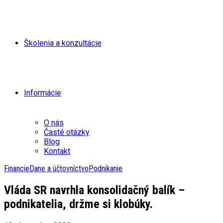
Školenia a konzultácie
Informácie
O nás
Časté otázky
Blog
Kontakt
Financie
Dane a účtovníctvo
Podnikanie
Vláda SR navrhla konsolidačný balík –
podnikatelia, držme si klobúky.