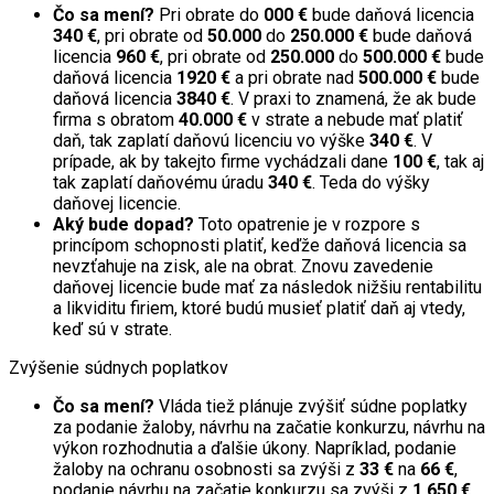
Čo sa mení?
Pri obrate do
000 €
bude daňová licencia
340 €
, pri obrate od
50.000
do
250.000 €
bude daňová
licencia
960 €
, pri obrate od
250.000
do
500.000 €
bude
daňová licencia
1920 €
a pri obrate nad
500.000 €
bude
daňová licencia
3840 €
. V praxi to znamená, že ak bude
firma s obratom
40.000 €
v strate a nebude mať platiť
daň, tak zaplatí daňovú licenciu vo výške
340 €
. V
prípade, ak by takejto firme vychádzali dane
100 €
, tak aj
tak zaplatí daňovému úradu
340 €
. Teda do výšky
daňovej licencie.
Aký bude dopad?
Toto opatrenie je v rozpore s
princípom schopnosti platiť, keďže daňová licencia sa
nevzťahuje na zisk, ale na obrat. Znovu zavedenie
daňovej licencie bude mať za následok nižšiu rentabilitu
a likviditu firiem, ktoré budú musieť platiť daň aj vtedy,
keď sú v strate.
Zvýšenie súdnych poplatkov
Čo sa mení?
Vláda tiež plánuje zvýšiť súdne poplatky
za podanie žaloby, návrhu na začatie konkurzu, návrhu na
výkon rozhodnutia a ďalšie úkony. Napríklad, podanie
žaloby na ochranu osobnosti sa zvýši z
33 €
na
66 €
,
podanie návrhu na začatie konkurzu sa zvýši z
1 650 €