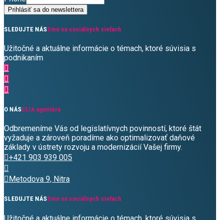
Prihlásiť sa do newslettera
SLEDUJTE NÁS
Sme na sociálnych sieťach
Užitočné a aktuálne informácie o témach, ktoré súvisia s
podnikaním
O NÁS
CLIA agentúra
Odbremeníme Vás od legislatívnych povinností, ktoré štát
vyžaduje a zároveň poradíme ako optimalizovať daňové
základy v ústrety rozvoju a modernizácií Vašej firmy.
+421 903 939 005
Metodova 9, Nitra
SLEDUJTE NÁS
Sme na sociálnych sieťach
Užitočné a aktuálne informácie o témach, ktoré súvisia s