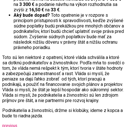
na
3 300 €
a podanie návrhu na výkon rozhodnutia sa
zvýši z
16,50 €
na
33 €
.
Aký bude dopad?
Toto opatrenie je v rozpore s
princípom prístupnosti k spravodlivosti, keďže zvýšené
súdne poplatky budú prekážkou pre mnohých občanov a
podnikateľov, ktorí budú chcieť uplatniť svoje práva pred
súdom. Zvýšenie súdnych poplatkov bude mať za
následok nižšiu dôveru v právny štát a nižšiu ochranu
právneho poriadku.
Toto sú len niektoré z opatrení, ktoré vláda schválila a ktoré
sa dotknú podnikateľov a živnostníkov. Podľa mňa to svedčí o
tom, že vláda nemá rešpekt k tým, ktorí tvoria v štáte hodnoty
a zabezpečujú zamestnanosť a rast. Vláda si myslí, že
peniaze sa dajú ľahko zobrať od tých, ktorí pracujú a
podnikajú, a použiť na financovanie svojich plánov a projektov.
Vláda si myslí, že štát je lepší hospodár ako súkromný sektor.
Vláda si myslí, že podnikatelia a živnostníci sú len zdrojom
príjmov pre štát, a nie partnermi pre rozvoj krajiny.
Podnikatelia a živnostníci, držme si klobúky, ideme z kopca a
bude to riadna jazda.
previous